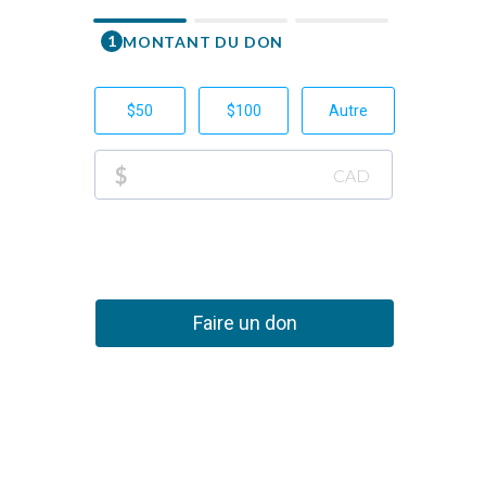
1
MONTANT DU DON
Prénom
$50
$100
Autre
Courriel
$
CAD
Téléphone
+1
Don p
Faire un don