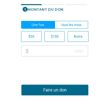
1
MONTANT DU DON
Prénom
Une fois
tous les mois
Courriel
$50
$100
Autre
Téléphone
$
CAD
+1
Don p
Faire un don