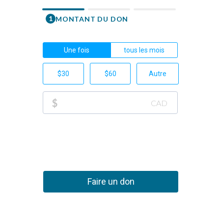
1
MONTANT DU DON
Prénom
Une fois
tous les mois
Courriel
$30
$60
Autre
Téléphone
$
CAD
+1
Don p
Faire un don