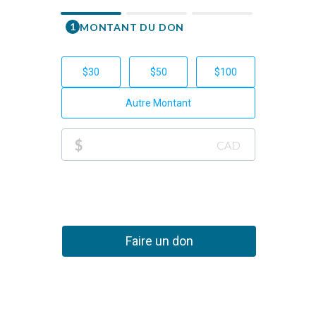
1
MONTANT DU DON
Prénom
$30
$50
$100
Courriel
Autre Montant
Téléphone
$
CAD
+1
Don p
Faire un don